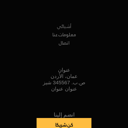
أشيائي
معلومات عنا
اتصال
عنوان
عمان، الأردن
ص.ب. 345567 شيز
عنوان عنوان
انضم إلينا
كن شريكا