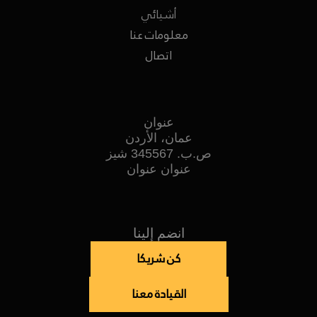
أشيائي
معلومات عنا
اتصال
عنوان
عمان، الأردن
ص.ب. 345567 شيز
عنوان عنوان
انضم إلينا
كن شريكا
القيادة معنا